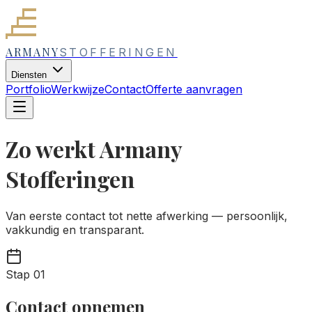
ARMANY
STOFFERINGEN
Diensten
Portfolio
Werkwijze
Contact
Offerte aanvragen
Zo werkt Armany
Stofferingen
Van eerste contact tot nette afwerking — persoonlijk,
vakkundig en transparant.
Stap
01
Contact opnemen